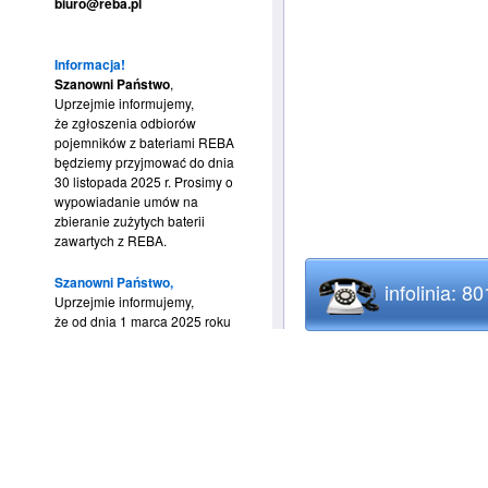
biuro@reba.pl
Informacja!
Szanowni Państwo
,
Uprzejmie informujemy,
że zgłoszenia odbiorów
pojemników z bateriami REBA
będziemy przyjmować do dnia
30 listopada 2025 r. Prosimy o
wypowiadanie umów na
zbieranie zużytych baterii
zawartych z REBA.
Szanowni Państwo,
infolinia: 8
Uprzejmie informujemy,
że od dnia 1 marca 2025 roku
nie będziemy mogli już
realizować bezpłatnych
odbiorów bateryjnych przez
system BDO na podstawie
wystawianych KPO. Bardzo
prosimy o wypowiadanie umów
na zbieranie zużytych baterii
zawartych z REBA.