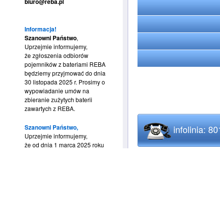
biuro@reba.pl
Informacja!
Szanowni Państwo
,
Uprzejmie informujemy,
że zgłoszenia odbiorów
pojemników z bateriami REBA
będziemy przyjmować do dnia
30 listopada 2025 r. Prosimy o
wypowiadanie umów na
zbieranie zużytych baterii
zawartych z REBA.
Szanowni Państwo,
infolinia: 8
Uprzejmie informujemy,
że od dnia 1 marca 2025 roku
nie będziemy mogli już
realizować bezpłatnych
odbiorów bateryjnych przez
system BDO na podstawie
wystawianych KPO. Bardzo
prosimy o wypowiadanie umów
na zbieranie zużytych baterii
zawartych z REBA.