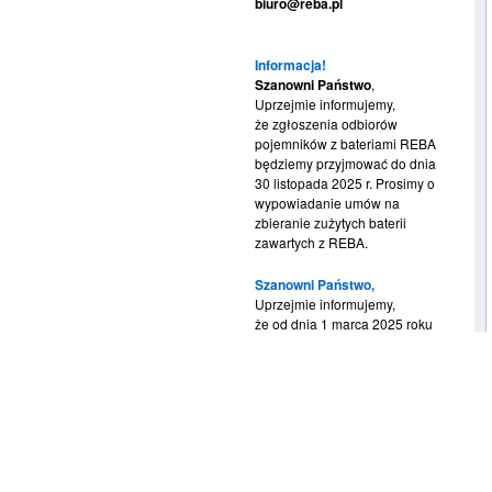
biuro@reba.pl
Informacja!
Szanowni Państwo
,
Uprzejmie informujemy,
że zgłoszenia odbiorów
pojemników z bateriami REBA
będziemy przyjmować do dnia
30 listopada 2025 r. Prosimy o
wypowiadanie umów na
zbieranie zużytych baterii
zawartych z REBA.
Szanowni Państwo,
Uprzejmie informujemy,
że od dnia 1 marca 2025 roku
nie będziemy mogli już
realizować bezpłatnych
odbiorów bateryjnych przez
system BDO na podstawie
wystawianych KPO. Bardzo
prosimy o wypowiadanie umów
na zbieranie zużytych baterii
zawartych z REBA.