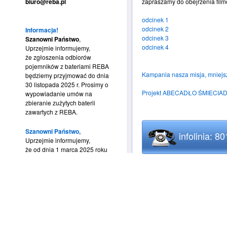
biuro@reba.pl
zapraszamy do obejrzenia fil
odcinek 1
odcinek 2
Informacja!
odcinek 3
Szanowni Państwo
,
odcinek 4
Uprzejmie informujemy,
że zgłoszenia odbiorów
pojemników z bateriami REBA
Kampania nasza misja, mniejsz
będziemy przyjmować do dnia
30 listopada 2025 r. Prosimy o
Projekt ABECADŁO ŚMIECIA
wypowiadanie umów na
zbieranie zużytych baterii
zawartych z REBA.
Szanowni Państwo,
infolinia: 8
Uprzejmie informujemy,
że od dnia 1 marca 2025 roku
nie będziemy mogli już
realizować bezpłatnych
odbiorów bateryjnych przez
system BDO na podstawie
wystawianych KPO. Bardzo
prosimy o wypowiadanie umów
na zbieranie zużytych baterii
zawartych z REBA.