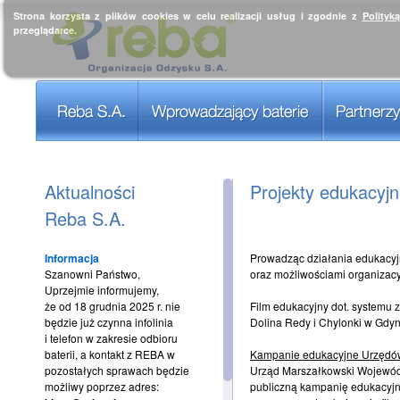
Strona korzysta z plików cookies w celu realizacji usług i zgodnie z
Polityk
przeglądarce.
Aktualności
Projekty edukacyj
Reba S.A.
Informacja
Prowadząc działania edukacyjn
Szanowni Państwo,
oraz możliwościami organizacy
Uprzejmie informujemy,
że od 18 grudnia 2025 r. nie
Film edukacyjny dot. systemu 
będzie już czynna infolinia
Dolina Redy i Chylonki w Gdy
i telefon w zakresie odbioru
baterii, a kontakt z REBA w
Kampanie edukacyjne Urzędów
pozostałych sprawach będzie
Urząd Marszałkowski Wojewódz
możliwy poprzez adres:
publiczną kampanię edukacyjn