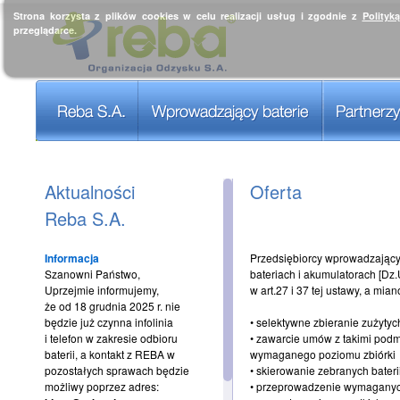
Strona korzysta z plików cookies w celu realizacji usług i zgodnie z
Polityk
przeglądarce.
Aktualności
Oferta
Reba S.A.
Informacja
Przedsiębiorcy wprowadzający n
Szanowni Państwo,
bateriach i akumulatorach [Dz.
Uprzejmie informujemy,
w art.27 i 37 tej ustawy, a mian
że od 18 grudnia 2025 r. nie
będzie już czynna infolinia
• selektywne zbieranie zużytyc
i telefon w zakresie odbioru
• zawarcie umów z takimi podmi
baterii, a kontakt z REBA w
wymaganego poziomu zbiórki
pozostałych sprawach będzie
• skierowanie zebranych bater
możliwy poprzez adres:
• przeprowadzenie wymaganyc