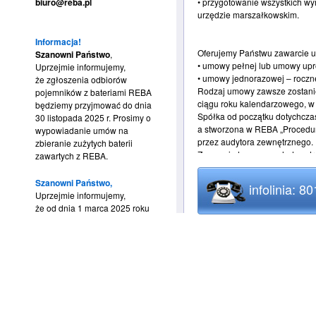
biuro@reba.pl
• przygotowanie wszystkich wy
urzędzie marszałkowskim.
Informacja!
Oferujemy Państwu zawarcie um
Szanowni Państwo
,
• umowy pełnej lub umowy upr
Uprzejmie informujemy,
• umowy jednorazowej – roczne
że zgłoszenia odbiorów
Rodzaj umowy zawsze zostani
pojemników z bateriami REBA
ciągu roku kalendarzowego, w 
będziemy przyjmować do dnia
Spółka od początku dotychczas
30 listopada 2025 r. Prosimy o
a stworzona w REBA „Procedur
wypowiadanie umów na
przez audytora zewnętrznego.
zbieranie zużytych baterii
Zapewnia to w naszych dwustr
zawartych z REBA.
i poufność danych przekazywan
przyjętych do realizacji obowi
Szanowni Państwo,
infolinia: 8
Uprzejmie informujemy,
że od dnia 1 marca 2025 roku
REBA O.O. S.A. w okresie 15 lat
nie będziemy mogli już
Jesteśmy spółką zdecydowanie
realizować bezpłatnych
na terenie całego kraju, a doty
odbiorów bateryjnych przez
zużytych baterii.
system BDO na podstawie
Dzięki dużej skali działalnośc
wystawianych KPO. Bardzo
każdego Przedsiębiorcy bez wz
prosimy o wypowiadanie umów
koszty z tym związane na rea
na zbieranie zużytych baterii
Spółka z roku na rok notuje k
zawartych z REBA.